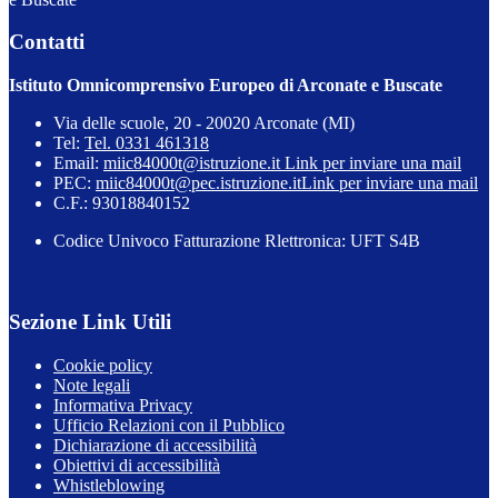
Contatti
Istituto Omnicomprensivo Europeo di Arconate e Buscate
Via delle scuole, 20 - 20020 Arconate (MI)
Tel:
Tel. 0331 461318
Email:
miic84000t@istruzione.it
Link per inviare una mail
PEC:
miic84000t@pec.istruzione.it
Link per inviare una mail
C.F.: 93018840152
Codice Univoco Fatturazione Rlettronica: UFT S4B
Sezione Link Utili
Cookie policy
Note legali
Informativa Privacy
Ufficio Relazioni con il Pubblico
Dichiarazione di accessibilità
Obiettivi di accessibilità
Whistleblowing