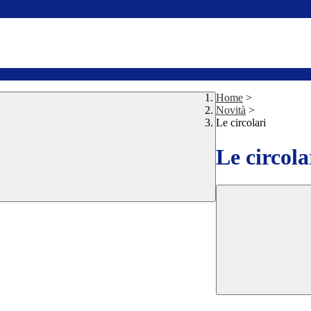
Home
>
Novità
>
Le circolari
Le circola