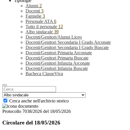
Tipologie
Alunni
2
Docenti
3
Famiglie
3
Personale ATA
6
Tutto il personale
12
Albo sindacale
39
Docenti/Genitori/Alunni Liceo
Docenti/Genitori Secondaria I Grado Arconate
Docenti/Genitori Secondaria I Grado Buscate
Docenti/Genitori Primaria Arcornate
Docenti/Genitori Primaria Buscate
Docenti/Genitori Infanzia Arconate
Docenti/Genitori Infanzia Buscate
Bacheca ClasseViva
Cerca anche nell'archivio storico
Protocollo 7038/2026 del 18/05/2026
Circolare del 18/05/2026