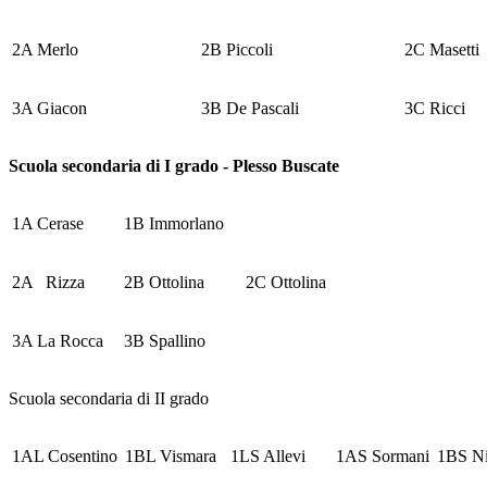
2A Merlo
2B Piccoli
2C Masetti
3A Giacon
3B De Pascali
3C Ricci
Scuola secondaria di I grado - Plesso Buscate
1A Cerase
1B Immorlano
2A Rizza
2B Ottolina
2C Ottolina
3A La Rocca
3B Spallino
Scuola secondaria di II grado
1AL Cosentino
1BL Vismara
1LS Allevi
1AS Sormani
1BS Ni