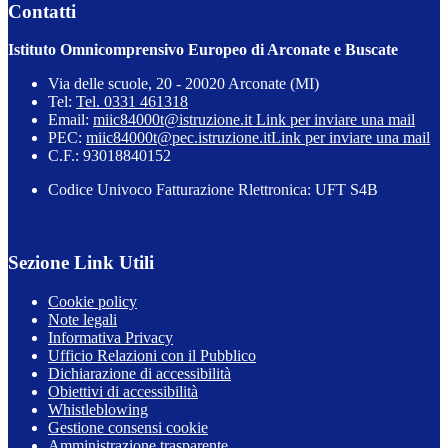
Contatti
Istituto Omnicomprensivo Europeo di Arconate e Buscate
Via delle scuole, 20 - 20020 Arconate (MI)
Tel:
Tel. 0331 461318
Email:
miic84000t@istruzione.it
Link per inviare una mail
PEC:
miic84000t@pec.istruzione.it
Link per inviare una mail
C.F.: 93018840152
Codice Univoco Fatturazione Rlettronica: UFT S4B
Sezione Link Utili
Cookie policy
Note legali
Informativa Privacy
Ufficio Relazioni con il Pubblico
Dichiarazione di accessibilità
Obiettivi di accessibilità
Whistleblowing
Gestione consensi cookie
Amministrazione trasparente