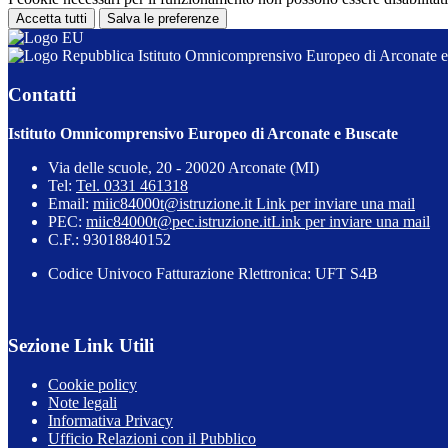
Accetta tutti
Salva le preferenze
Istituto Omnicomprensivo Europeo di Arconate e
Contatti
Istituto Omnicomprensivo Europeo di Arconate e Buscate
Via delle scuole, 20 - 20020 Arconate (MI)
Tel:
Tel. 0331 461318
Email:
miic84000t@istruzione.it
Link per inviare una mail
PEC:
miic84000t@pec.istruzione.it
Link per inviare una mail
C.F.: 93018840152
Codice Univoco Fatturazione Rlettronica: UFT S4B
Sezione Link Utili
Cookie policy
Note legali
Informativa Privacy
Ufficio Relazioni con il Pubblico