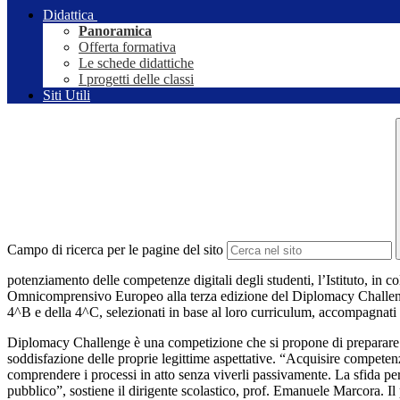
Didattica
Panoramica
Offerta formativa
Le schede didattiche
I progetti delle classi
Siti Utili
Campo di ricerca per le pagine del sito
potenziamento delle competenze digitali degli studenti, l’Istituto, in 
Omnicomprensivo Europeo alla terza edizione del Diplomacy Challenge. 
4^B e della 4^C, selezionati in base al loro curriculum, accompagnati 
Diplomacy Challenge è una competizione che si propone di preparare l
soddisfazione delle proprie legittime aspettative. “Acquisire competenz
comprendere i processi in atto senza viverli passivamente. La sfida per
pubblico”, sostiene il dirigente scolastico, prof. Emanuele Marcora. Il 