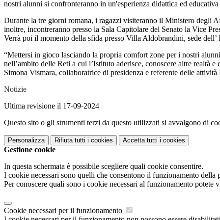
nostri alunni si confronteranno in un'esperienza didattica ed educativa 
Durante la tre giorni romana, i ragazzi visiteranno il Ministero degli A
inoltre, incontreranno presso la Sala Capitolare del Senato la Vice
Verrà poi il momento della sfida presso Villa Aldobrandini, sede dell’ 
“Mettersi in gioco lasciando la propria comfort zone per i nostri alunn
nell’ambito delle Reti a cui l’Istituto aderisce, conoscere altre realtà 
Simona Vismara, collaboratrice di presidenza e referente delle attivi
Notizie
Ultima revisione il 17-09-2024
Questo sito o gli strumenti terzi da questo utilizzati si avvalgono di coo
Personalizza
Rifiuta tutti
i cookies
Accetta tutti
i cookies
Gestione cookie
In questa schermata è possibile scegliere quali cookie consentire.
I cookie necessari sono quelli che consentono il funzionamento della pi
Per conoscere quali sono i cookie necessari al funzionamento potete v
Cookie necessari per il funzionamento
I cookie necessari per il funzionamento non possono essere disabilitati.