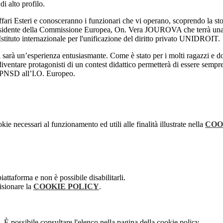
di alto profilo.
ffari Esteri e conosceranno i funzionari che vi operano, scoprendo la stor
 Presidente della Commissione Europea, On. Vera JOUROVA che terrà un
Istituto internazionale per l'unificazione del diritto privato UNIDROIT.
i sarà un’esperienza entusiasmante. Come è stato per i molti ragazzi e do
e diventare protagonisti di un contest didattico permetterà di essere sempr
tà PNSD all’I.O. Europeo.
kie necessari al funzionamento ed utili alle finalità illustrate nella
COO
attaforma e non è possibile disabilitarli.
isionare la
COOKIE POLICY
.
 È possibile consultare l'elenco nella pagina della cookie policy.