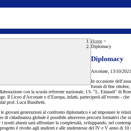
Home
>
Diplomacy
Diplomacy
Arconate, 13/10/
In occasione dell’assu
forum di fine ottobre, 
collaborazione con la scuola referente nazionale, I.S. "L. Einaudi" di Ro
Il Liceo d'Arconate e d’Europa, infatti, parteciperà all’evento - che s
dal prof. Luca Biasibetti.
e giovani generazioni al confronto diplomatico e ad impostare le rela
e di cittadinanza globale è possibile attraverso percorsi formativi che s
 i nostri alunni sarà affrontare la complessità, sviluppando, nel contem
progetto è rivolto agli studenti e alle studentesse del IV e V anno di 10 s