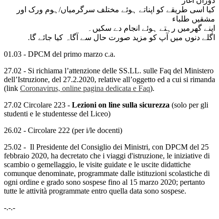
دوران آغاز
کیا اسی طریقے کو اپناتے ہوئے مختلف سرگرمیاں/ہوم ورک اور
مشقیں طلباء
اپنے گھرمیں رہتے ہوئے انجام دے سکیں۔
اگلے دنوں میں آپ کو مزید صورت حال سے آگاہ کیا جائے گا.
01.03 - DPCM del primo marzo c.a.
27.02 - Si richiama l’attenzione delle SS.LL. sulle Faq del Ministero
dell’Istruzione, del 27.2.2020, relative all’oggetto ed a cui si rimanda
(link
Coronavirus, online pagina dedicata e Faq
).
27.02 Circolare 223 -
Lezioni on line sulla sicurezza
(solo per gli
studenti e le studentesse del Liceo)
26.02 - Circolare 222 (per i/le docenti)
25.02 - Il Presidente del Consiglio dei Ministri, con DPCM del 25
febbraio 2020, ha decretato che i viaggi d'istruzione, le iniziative di
scambio o gemellaggio, le visite guidate e le uscite didattiche
comunque denominate, programmate dalle istituzioni scolastiche di
ogni ordine e grado sono sospese fino al 15 marzo 2020; pertanto
tutte le attività programmate entro quella data sono sospese.
-.-.-