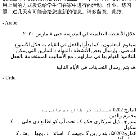
用上周的方式发送给学生们在家中进行的活动、作业、练习
题。过几天有可能会给您发新的信息。请多留意。此致。
- Arabo
غلاق الأنشطة التعليمية في المدرسة حتى ٨ مارس ٢٠٢٠.
سيقوم المعلمون ، كما بدأوا بالفعل في القيام به خلال الأسبوع
الماضي ، بإرسال بعض الأنشطة / المهام / التمارين التي يمكن
للتلاميذ القيام بها في منازلهم ، مع الأساليب المستخدمة بالفعل.
قد يتم إرسال التحديثات في الأيام التالية.
- Urdu
1مارچ 0202 فیملیز کواطالع دی جاتی ہے
محترم والدین
مندرجہ ذیل سرکاری حکم کے تحت آپ کو اطالع دی جاتی ہے کہ
سکول
8مارچ0202تک بند رہیں گے.جیسا کہ اساتذہ نے پچھلے ہفتے کے