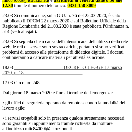
miic84000t@istruzione.it
e
dal lunedì al venerdì dalle 8.30 alle
12.30
tramite il numero telefonico:
0331 158 8009
23.03 Si comunica che, sulla G.U. n. 76 del 22.03.2020, è stato
pubblicato il DPCM 22 marzo 2020 e sul Bollettino Ufficiale della
Regione Lombardia del 21.03.2020 è stata pubblicata l'Ordinanza n.
514 (vedi allegati).
23.03 Si segnala che a causa dell'intensificarsi dell'utilizzo della rete
web, le reti e i server sono sovraccarichi, pertanto si sono verificati
problemi di accesso alle piattaforme di didattica digitale. I docenti
continueranno a caricare materiali per attività asincrone.
18.03
DECRETO-LEGGE 17 marzo
2020, n. 18
17.03 Circolare 248
Dal giorno 18 marzo 2020 e fino al termine dell'emergenza:
• gli uffici di segreteria operano da remoto secondo la modalità del
lavoro agile;
• i servizi erogabili solo in presenza qualora strettamente necessari
sono garantiti su appuntamento tramite richiesta da inoltrare
all'indirizzo miic84000t@istruzione.it