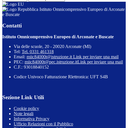
Istituto Omnicomprensivo Europeo di Arconate
e Buscate
Contatti
Istituto Omnicomprensivo Europeo di Arconate e Buscate
Via delle scuole, 20 - 20020 Arconate (MI)
Tel:
Tel. 0331 461318
Email:
miic84000t@istruzione.it
Link per inviare una mail
PEC:
miic84000t@pec.istruzione.it
Link per inviare una mail
C.F.: 93018840152
Codice Univoco Fatturazione Rlettronica: UFT S4B
Sezione Link Utili
Cookie policy
Note legali
Informativa Privacy
Ufficio Relazioni con il Pubblico