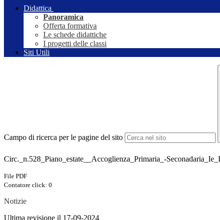
Didattica
Panoramica
Offerta formativa
Le schede didattiche
I progetti delle classi
Siti Utili
Campo di ricerca per le pagine del sito
Circ._n.528_Piano_estate__Accoglienza_Primaria_-Seconadaria_Ie
File PDF
Contatore click: 0
Notizie
Ultima revisione il 17-09-2024