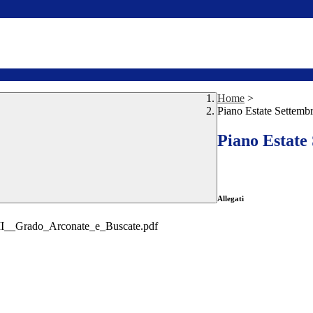
Home
>
Piano Estate Settemb
Piano Estate
Allegati
_II__Grado_Arconate_e_Buscate.pdf