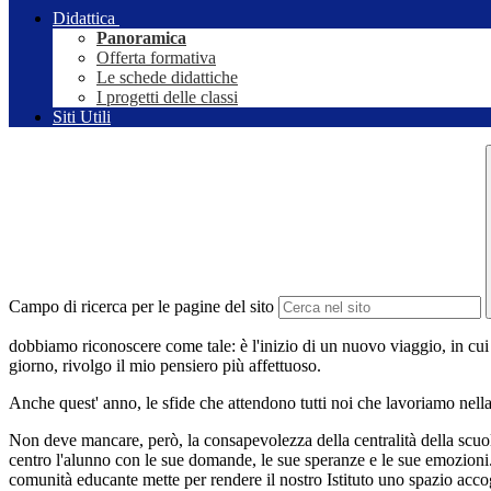
Didattica
Panoramica
Offerta formativa
Le schede didattiche
I progetti delle classi
Siti Utili
Campo di ricerca per le pagine del sito
dobbiamo riconoscere come tale: è l'inizio di un nuovo viaggio, in cui i
giorno, rivolgo il mio pensiero più affettuoso.
Anche quest' anno, le sfide che attendono tutti noi che lavoriamo ne
Non deve mancare, però, la consapevolezza della centralità della scuol
centro l'alunno con le sue domande, le sue speranze e le sue emozioni.
comunità educante mette per rendere il nostro Istituto uno spazio accog