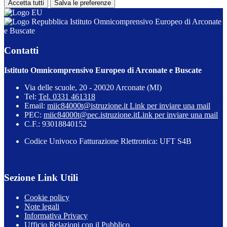
Accetta tutti
Salva le preferenze
Istituto Omnicomprensivo Europeo di Arconate
e Buscate
Contatti
Istituto Omnicomprensivo Europeo di Arconate e Buscate
Via delle scuole, 20 - 20020 Arconate (MI)
Tel:
Tel. 0331 461318
Email:
miic84000t@istruzione.it
Link per inviare una mail
PEC:
miic84000t@pec.istruzione.it
Link per inviare una mail
C.F.: 93018840152
Codice Univoco Fatturazione Rlettronica: UFT S4B
Sezione Link Utili
Cookie policy
Note legali
Informativa Privacy
Ufficio Relazioni con il Pubblico