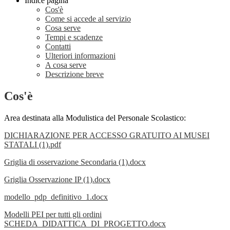
Indice pagina
Cos'è
Come si accede al servizio
Cosa serve
Tempi e scadenze
Contatti
Ulteriori informazioni
A cosa serve
Descrizione breve
Cos'è
Area destinata alla Modulistica del Personale Scolastico:
DICHIARAZIONE PER ACCESSO GRATUITO AI MUSEI
STATALI (1).pdf
Griglia di osservazione Secondaria (1).docx
Griglia Osservazione IP (1).docx
modello_pdp_definitivo_1.docx
Modelli PEI per tutti gli ordini
SCHEDA_DIDATTICA_DI_PROGETTO.docx