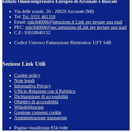
Istituto Omnicomprensivo Europeo di Arconate e Buscate
Via delle scuole, 20 - 20020 Arconate (MI)
Tel:
Tel. 0331 461318
Email:
miic84000t@istruzione.it
Link per inviare una mail
PEC:
miic84000t@pec.istruzione.it
Link per inviare una mail
C.F.: 93018840152
Codice Univoco Fatturazione Rlettronica: UFT S4B
Sezione Link Utili
Cookie policy
Note legali
Informativa Privacy
Ufficio Relazioni con il Pubblico
Dichiarazione di accessibilità
Obiettivi di accessibilità
Whistleblowing
Gestione consensi cookie
Amministrazione trasparente
Pagina visualizzata
834
volte