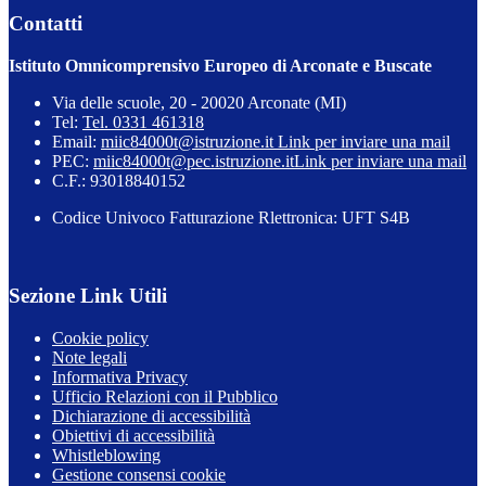
Contatti
Istituto Omnicomprensivo Europeo di Arconate e Buscate
Via delle scuole, 20 - 20020 Arconate (MI)
Tel:
Tel. 0331 461318
Email:
miic84000t@istruzione.it
Link per inviare una mail
PEC:
miic84000t@pec.istruzione.it
Link per inviare una mail
C.F.: 93018840152
Codice Univoco Fatturazione Rlettronica: UFT S4B
Sezione Link Utili
Cookie policy
Note legali
Informativa Privacy
Ufficio Relazioni con il Pubblico
Dichiarazione di accessibilità
Obiettivi di accessibilità
Whistleblowing
Gestione consensi cookie