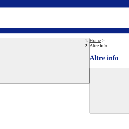
Home
>
Altre info
Altre info