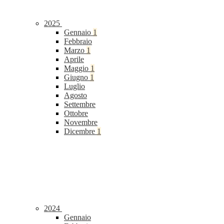
2025
Gennaio
1
Febbraio
Marzo
1
Aprile
Maggio
1
Giugno
1
Luglio
Agosto
Settembre
Ottobre
Novembre
Dicembre
1
2024
Gennaio