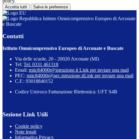
policy.
Accetta tutti
Salva le preferenze
Istituto Omnicomprensivo Europeo di Arconate
e Buscate
Contatti
Istituto Omnicomprensivo Europeo di Arconate e Buscate
Via delle scuole, 20 - 20020 Arconate (MI)
Tel:
Tel. 0331 461318
Email:
miic84000t@istruzione.it
Link per inviare una mail
PEC:
miic84000t@pec.istruzione.it
Link per inviare una mail
C.F.: 93018840152
Codice Univoco Fatturazione Rlettronica: UFT S4B
Sezione Link Utili
Cookie policy
Note legali
Informativa Privacy