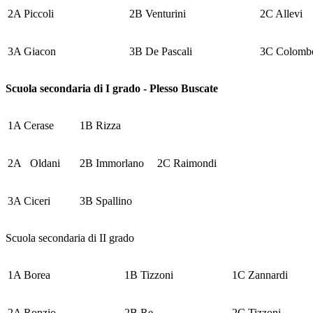
2A Piccoli
2B Venturini
2C Allevi
3A Giacon
3B De Pascali
3C Colomb
Scuola secondaria di I grado - Plesso Buscate
1A Cerase
1B Rizza
2A Oldani
2B Immorlano
2C
Raimondi
3A Ciceri
3B Spallino
Scuola secondaria di II grado
1A Borea
1B Tizzoni
1C Zannardi
2A Ronzio
2B Re
2C Tizzoni