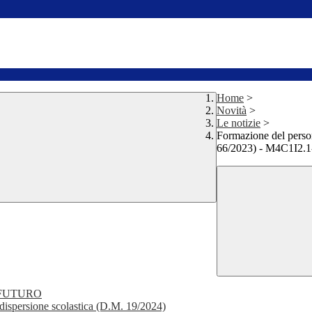
Home
>
Novità
>
Le notizie
>
Formazione del persona
66/2023) - M4C1I2.
 FUTURO
 dispersione scolastica (D.M. 19/2024)