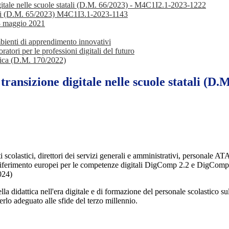
igitale nelle scuole statali (D.M. 66/2023) - M4C1I2.1-2023-1222
ali (D.M. 65/2023) M4C1I3.1-2023-1143
13 maggio 2021
bienti di apprendimento innovativi
atori per le professioni digitali del futuro
stica (D.M. 170/2022)
transizione digitale nelle scuole statali (
i scolastici, direttori dei servizi generali e amministrativi, personale AT
 di riferimento europei per le competenze digitali DigComp 2.2 e DigCo
024)
a didattica nell'era digitale e di formazione del personale scolastico sul
erlo adeguato alle sfide del terzo millennio.