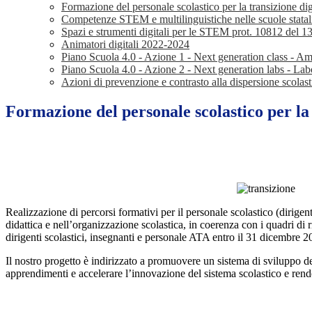
Formazione del personale scolastico per la transizione d
Competenze STEM e multilinguistiche nelle scuole stat
Spazi e strumenti digitali per le STEM prot. 10812 del 
Animatori digitali 2022-2024
Piano Scuola 4.0 - Azione 1 - Next generation class - Am
Piano Scuola 4.0 - Azione 2 - Next generation labs - Labor
Azioni di prevenzione e contrasto alla dispersione scola
Formazione del personale scolastico per la 
Realizzazione di percorsi formativi per il personale scolastico (dirigent
didattica e nell’organizzazione scolastica, in coerenza con i quadri
dirigenti scolastici, insegnanti e personale ATA entro il 31 dicembre 2
Il nostro progetto è indirizzato a promuovere un sistema di sviluppo dell
apprendimenti e accelerare l’innovazione del sistema scolastico e rend