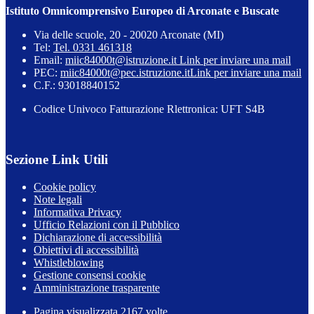
Istituto Omnicomprensivo Europeo di Arconate e Buscate
Via delle scuole, 20 - 20020 Arconate (MI)
Tel:
Tel. 0331 461318
Email:
miic84000t@istruzione.it
Link per inviare una mail
PEC:
miic84000t@pec.istruzione.it
Link per inviare una mail
C.F.: 93018840152
Codice Univoco Fatturazione Rlettronica: UFT S4B
Sezione Link Utili
Cookie policy
Note legali
Informativa Privacy
Ufficio Relazioni con il Pubblico
Dichiarazione di accessibilità
Obiettivi di accessibilità
Whistleblowing
Gestione consensi cookie
Amministrazione trasparente
Pagina visualizzata
2167
volte