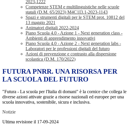
2023-1222
Competenze STEM e multilinguistiche nelle scuole
statali (D.M. 65/2023) M4C1I3.1-2023-1143
Spazi e strumenti digitali per le STEM prot. 10812 del
13 maggio 2021
Animatori digitali 2022-2024
Piano Scuola 4.0 - Azione 1 - Next generation class -
Ambienti di apprendimento innovativi
Piano Scuola 4.0 - Azione 2 - Next generation labs -
Laboratori per le professioni digitali del futuro
Azioni di prevenzione e contrasto alla dispersione
scolastica (D.M. 170/2022)
FUTURA PNRR. UNA RISORSA PER
LA SCUOLA DEL FUTURO
"Futura - La scuola per l'Italia di domani" è la cornice che collega le
diverse azioni attivate grazie a risorse nazionali ed europee per una
scuola innovativa, sostenibile, sicura e inclusiva.
Notizie
Ultima revisione il 17-09-2024