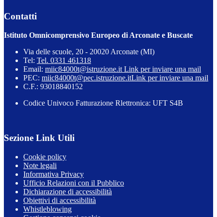
Contatti
Istituto Omnicomprensivo Europeo di Arconate e Buscate
Via delle scuole, 20 - 20020 Arconate (MI)
Tel:
Tel. 0331 461318
Email:
miic84000t@istruzione.it
Link per inviare una mail
PEC:
miic84000t@pec.istruzione.it
Link per inviare una mail
C.F.: 93018840152
Codice Univoco Fatturazione Rlettronica: UFT S4B
Sezione Link Utili
Cookie policy
Note legali
Informativa Privacy
Ufficio Relazioni con il Pubblico
Dichiarazione di accessibilità
Obiettivi di accessibilità
Whistleblowing