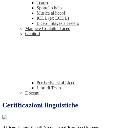
Teatro
Sportello help
Musica al liceo!
ICDL (ex ECDL)
Liceo - Stages all'estero
Mappe e Contatti - Liceo
Genitori
Per iscriversi al Liceo
Libri di Testo
Docenti
Certificazioni linguistiche
Il Liceo Linguistico di Arconate e d’Europa si impegna a