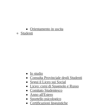
Orientamento in uscita
Studenti
Io studio
Consulta Provinciale degli Studenti
Segui il Liceo sui Social
Liceo: corsi di Spagnolo e Russo
Comitato Studentesco
Anno all'Estero
Sportello psicologico
Certificazioni linguistiche