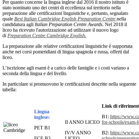
Per quanto concerne la lingua inglese dal 2016 il nostro istituto è
stato nominato uno dei centri di eccellenza sul territorio nella
preparazione alle certificazioni linguistiche e, pertanto, segnalato
quale
Best Italian Cambridge English Preparation Centre
nella
candidatura agli
Italian Preparation Centre Awards
. Nel 2018 il
liceo ha ricevuto l'autorizzazione ad utilizzare il nuovo logo
di
Preparation Centre Cambridge English.
La preparazione alle relative certificazioni linguistiche è supportata
anche nei corsi pomeridiani di lingua spagnola e russa, offerti dal
liceo.
L’iscrizione agli esami è a carico delle famiglie e i costi variano a
seconda della lingua e del livello.
In particolare si promuovono le certificazioni descritte nella seguente
tabella:
Link di riferimen
Lingua
B1:
https://www.ca
inglese:
II ANNO LICEO
for-schools/exam-f
PET B1
IV/V ANNO
B2:
https://www.ca
FCE B2
LICEO
schools/preparation