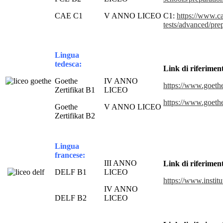
CAE C1
V ANNO LICEO
C1:
https://www.c
tests/advanced/prep
Lingua
tedesca:
Link di riferimen
Goethe
IV ANNO
https://www.goethe.
Zertifikat B1
LICEO
https://www.goethe.
Goethe
V ANNO LICEO
Zertifikat B2
Lingua
francese:
III ANNO
Link di riferimen
DELF B1
LICEO
https://www.institu
IV ANNO
DELF B2
LICEO