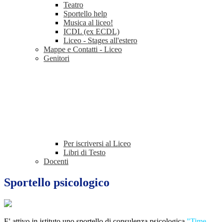
Teatro
Sportello help
Musica al liceo!
ICDL (ex ECDL)
Liceo - Stages all'estero
Mappe e Contatti - Liceo
Genitori
Per iscriversi al Liceo
Libri di Testo
Docenti
Sportello psicologico
E' attivo in istituto uno sportello di consulenza psicologica
"Time