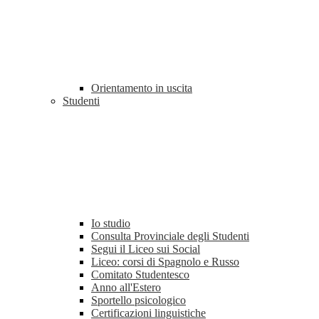
Orientamento in uscita
Studenti
Io studio
Consulta Provinciale degli Studenti
Segui il Liceo sui Social
Liceo: corsi di Spagnolo e Russo
Comitato Studentesco
Anno all'Estero
Sportello psicologico
Certificazioni linguistiche