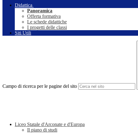
Didattica
Panoramica
Offerta formativa
Le schede didattiche
I progetti delle classi
Siti Utili
Campo di ricerca per le pagine del sito
Liceo Statale d'Arconate e d'Europa
Il piano di studi