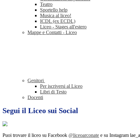
Teatro
Sportello help
Musica al liceo!
ICDL (ex ECDL)
Liceo - Stages all'estero
Mappe e Contatti - Liceo
Genitori
Per iscriversi al Liceo
Libri di Testo
Docenti
Segui il Liceo sui Social
Puoi trovare il liceo su Facebook
@liceoarconate
e su Instagram lae_a