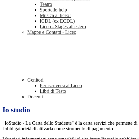
Teatro
Sportello help
Musica al liceo!
ICDL (ex ECDL)
Liceo - Stages all'estero
Mappe e Contatti - Liceo
Genitori
Per iscriversi al Liceo
Libri di Testo
Docenti
Io studio
"IoStudio - La Carta dello Studente" è la carta servizi che permette di
l'obbligatorietà di attivarla come strumento di pagamento.