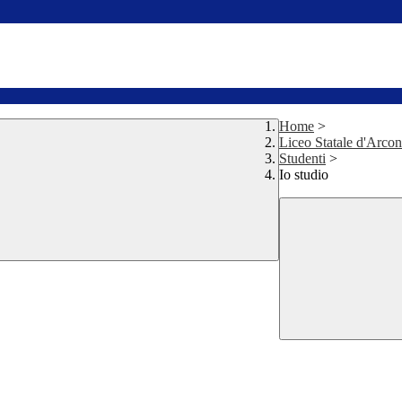
Home
>
Liceo Statale d'Arco
Studenti
>
Io studio