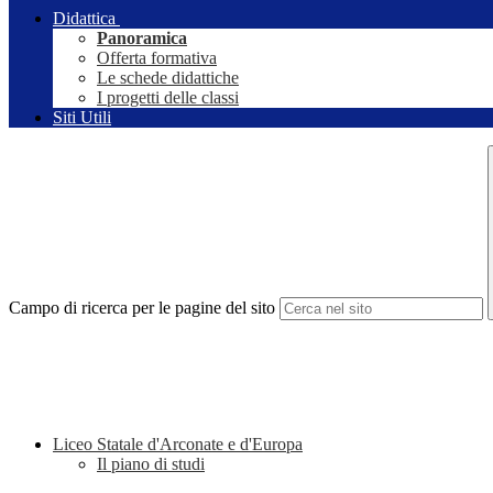
Didattica
Panoramica
Offerta formativa
Le schede didattiche
I progetti delle classi
Siti Utili
Campo di ricerca per le pagine del sito
Liceo Statale d'Arconate e d'Europa
Il piano di studi