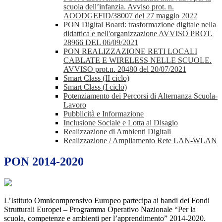
scuola dell’infanzia. Avviso prot. n.
AOODGEFID/38007 del 27 maggio 2022
PON Digital Board: trasformazione digitale nella
didattica e nell'organizzazione AVVISO PROT.
28966 DEL 06/09/2021
PON REALIZZAZIONE RETI LOCALI
CABLATE E WIRELESS NELLE SCUOLE.
AVVISO prot.n. 20480 del 20/07/2021
Smart Class (II ciclo)
Smart Class (I ciclo)
Potenziamento dei Percorsi di Alternanza Scuola-
Lavoro
Pubblicità e Informazione
Inclusione Sociale e Lotta al Disagio
Realizzazione di Ambienti Digitali
Realizzazione / Ampliamento Rete LAN-WLAN
PON 2014-2020
L’Istituto Omnicomprensivo Europeo partecipa ai bandi dei Fondi
Strutturali Europei – Programma Operativo Nazionale “Per la
scuola, competenze e ambienti per l’apprendimento” 2014-2020.