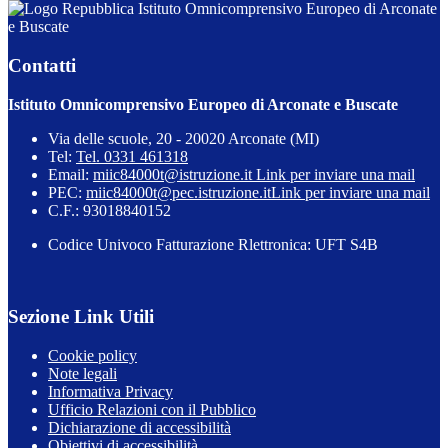
Istituto Omnicomprensivo Europeo di Arconate
e Buscate
Contatti
Istituto Omnicomprensivo Europeo di Arconate e Buscate
Via delle scuole, 20 - 20020 Arconate (MI)
Tel:
Tel. 0331 461318
Email:
miic84000t@istruzione.it
Link per inviare una mail
PEC:
miic84000t@pec.istruzione.it
Link per inviare una mail
C.F.: 93018840152
Codice Univoco Fatturazione Rlettronica: UFT S4B
Sezione Link Utili
Cookie policy
Note legali
Informativa Privacy
Ufficio Relazioni con il Pubblico
Dichiarazione di accessibilità
Obiettivi di accessibilità