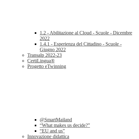
1.2 - Abilitazione al Cloud - Scuole - Dicembre
2022
1.4.1 - Esperienza del Cittadino - Scuole -
Giugno 2022
Transalp 2022-23
CertiLingua®
Progetto eTwinning
@SmartMailand
“What makes us decide?”
“EU and us”
Innovazione didattica