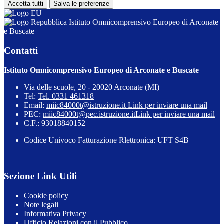
Accetta tutti
Salva le preferenze
Istituto Omnicomprensivo Europeo di Arconate
e Buscate
Contatti
Istituto Omnicomprensivo Europeo di Arconate e Buscate
Via delle scuole, 20 - 20020 Arconate (MI)
Tel:
Tel. 0331 461318
Email:
miic84000t@istruzione.it
Link per inviare una mail
PEC:
miic84000t@pec.istruzione.it
Link per inviare una mail
C.F.: 93018840152
Codice Univoco Fatturazione Rlettronica: UFT S4B
Sezione Link Utili
Cookie policy
Note legali
Informativa Privacy
Ufficio Relazioni con il Pubblico