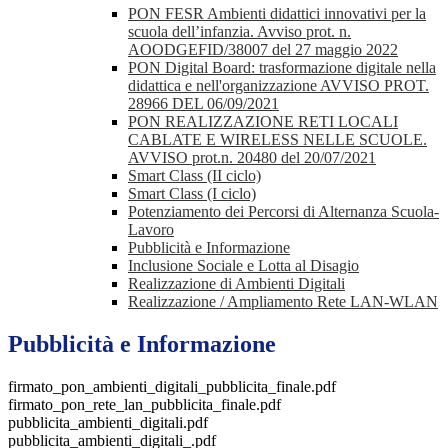
PON FESR Ambienti didattici innovativi per la
scuola dell’infanzia. Avviso prot. n.
AOODGEFID/38007 del 27 maggio 2022
PON Digital Board: trasformazione digitale nella
didattica e nell'organizzazione AVVISO PROT.
28966 DEL 06/09/2021
PON REALIZZAZIONE RETI LOCALI
CABLATE E WIRELESS NELLE SCUOLE.
AVVISO prot.n. 20480 del 20/07/2021
Smart Class (II ciclo)
Smart Class (I ciclo)
Potenziamento dei Percorsi di Alternanza Scuola-
Lavoro
Pubblicità e Informazione
Inclusione Sociale e Lotta al Disagio
Realizzazione di Ambienti Digitali
Realizzazione / Ampliamento Rete LAN-WLAN
Pubblicità e Informazione
firmato_pon_ambienti_digitali_pubblicita_finale.pdf
firmato_pon_rete_lan_pubblicita_finale.pdf
pubblicita_ambienti_digitali.pdf
pubblicita_ambienti_digitali_.pdf