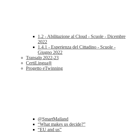
1.2 - Abilitazione al Cloud - Scuole - Dicembre
2022
1.4.1 - Esperienza del Cittadino - Scuole -
Giugno 2022
Transalp 2022-23
CertiLingua®
Progetto eTwinning
@SmartMailand
“What makes us decide?”
“EU and us”